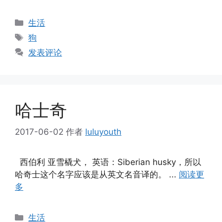
分
生活
类
标
狗
签
发表评论
哈士奇
2017-06-02
作者
luluyouth
西伯利 亚雪橇犬， 英语：Siberian husky，所以
哈奇士这个名字应该是从英文名音译的。 ...
阅读更
多
分
生活