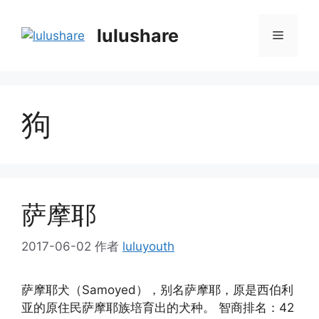
跳
至
lulushare
菜
内
容
单
狗
萨摩耶
2017-06-02
作者
luluyouth
萨摩耶犬（Samoyed），别名萨摩耶，原是西伯利
亚的原住民萨摩耶族培育出的犬种。 智商排名：42