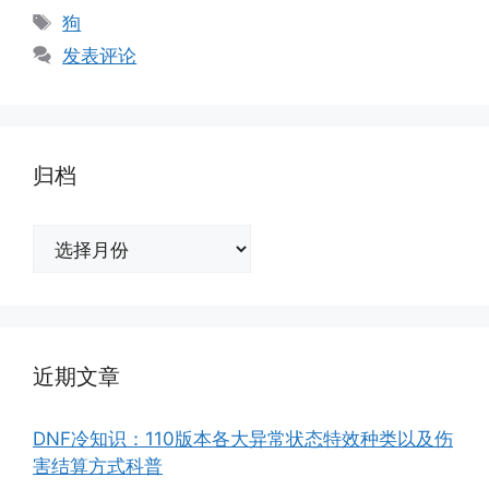
类
标
狗
签
发表评论
归档
归
档
近期文章
DNF冷知识：110版本各大异常状态特效种类以及伤
害结算方式科普