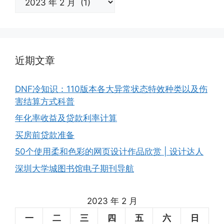
档
近期文章
DNF冷知识：110版本各大异常状态特效种类以及伤
害结算方式科普
年化率收益及贷款利率计算
买房前贷款准备
50个使用柔和色彩的网页设计作品欣赏 | 设计达人
深圳大学城图书馆电子期刊导航
2023 年 2 月
一
二
三
四
五
六
日