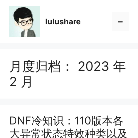
跳
至
内
lulushare
菜
容
单
月度归档：
2023 年
2 月
DNF冷知识：110版本各
大异常状态特效种类以及