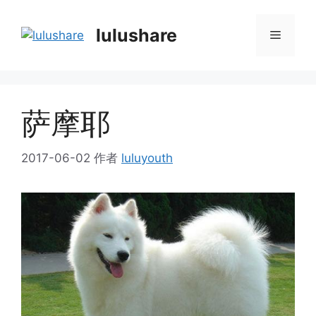
跳
至
lulushare
菜
内
容
单
萨摩耶
2017-06-02
作者
luluyouth