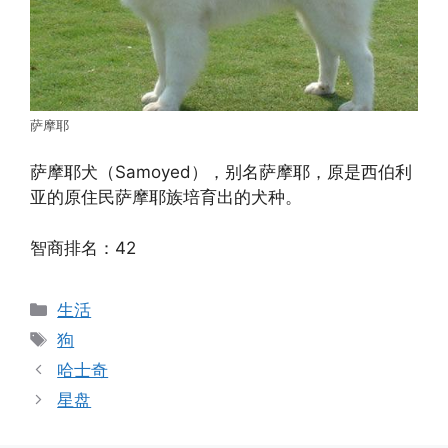
萨摩耶
萨摩耶犬（Samoyed），别名萨摩耶，原是西伯利
亚的原住民萨摩耶族培育出的犬种。
智商排名：42
分
生活
类
标
狗
签
哈士奇
星盘