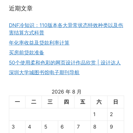
近期文章
DNF冷知识：110版本各大异常状态特效种类以及伤
害结算方式科普
年化率收益及贷款利率计算
买房前贷款准备
50个使用柔和色彩的网页设计作品欣赏 | 设计达人
深圳大学城图书馆电子期刊导航
2026 年 8 月
一
二
三
四
五
六
日
1
2
3
4
5
6
7
8
9