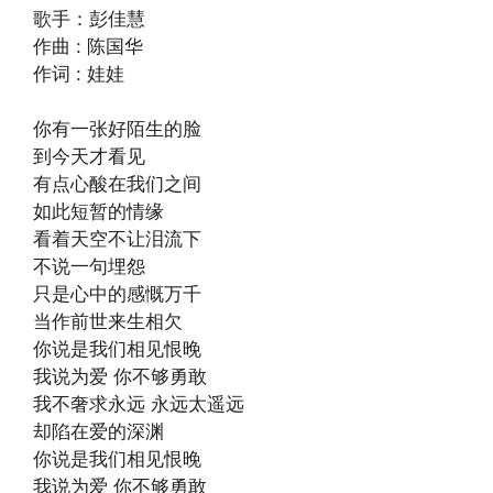
歌手：彭佳慧
作曲 : 陈国华
作词 : 娃娃
你有一张好陌生的脸
到今天才看见
有点心酸在我们之间
如此短暂的情缘
看着天空不让泪流下
不说一句埋怨
只是心中的感慨万千
当作前世来生相欠
你说是我们相见恨晚
我说为爱 你不够勇敢
我不奢求永远 永远太遥远
却陷在爱的深渊
你说是我们相见恨晚
我说为爱 你不够勇敢