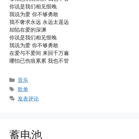
你说是我们相见恨晚
我说为爱 你不够勇敢
我不奢求永远 永远太遥远
却陷在爱的深渊
你说是我们相见恨晚
我说为爱 你不够勇敢
在爱与不爱间 来回千万遍
哪怕已伤痕累累 我也不管
分
音乐
类
标
歌单
签
发表评论
蓄电池