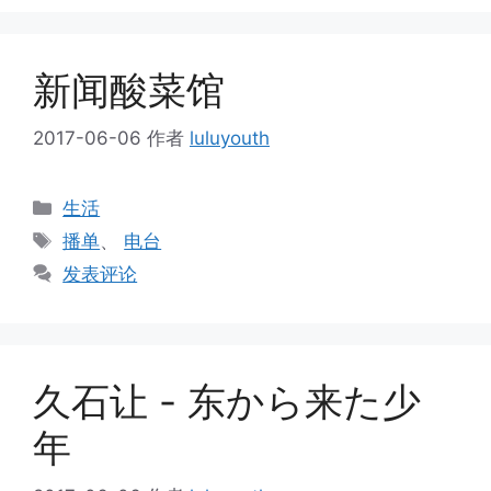
新闻酸菜馆
2017-06-06
作者
luluyouth
分
生活
类
标
播单
、
电台
签
发表评论
久石让 - 东から来た少
年