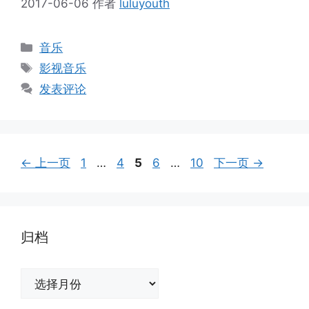
2017-06-06
作者
luluyouth
分
音乐
类
标
影视音乐
签
发表评论
页
页
页
页
页
←
上一页
1
…
4
5
6
…
10
下一页
→
面
面
面
面
面
归档
归
档