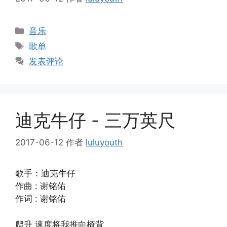
分
音乐
类
标
歌单
签
发表评论
迪克牛仔 - 三万英尺
2017-06-12
作者
luluyouth
歌手：迪克牛仔
作曲 : 谢铭佑
作词 : 谢铭佑
爬升 速度将我推向椅背