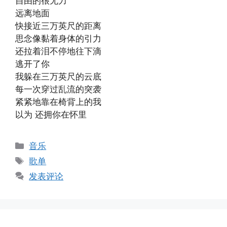
自由的很无力
远离地面
快接近三万英尺的距离
思念像黏着身体的引力
还拉着泪不停地往下滴
逃开了你
我躲在三万英尺的云底
每一次穿过乱流的突袭
紧紧地靠在椅背上的我
以为 还拥你在怀里
分
音乐
类
标
歌单
签
发表评论