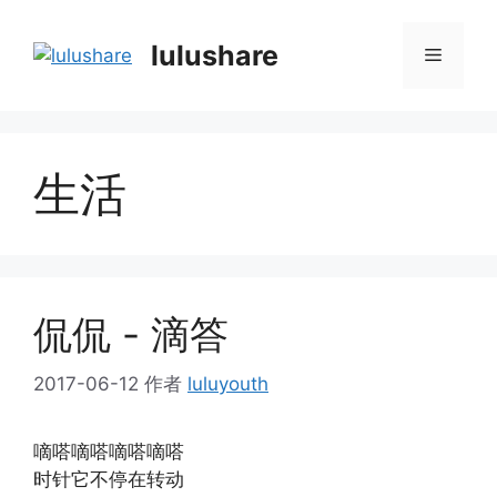
跳
至
lulushare
菜
内
容
单
生活
侃侃 - 滴答
2017-06-12
作者
luluyouth
嘀嗒嘀嗒嘀嗒嘀嗒
时针它不停在转动