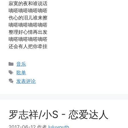
寂寞的夜和谁说话
嘀嗒嘀嗒嘀嗒嘀嗒
伤心的泪儿谁来擦
嘀嗒嘀嗒嘀嗒嘀嗒
整理好心情再出发
嘀嗒嘀嗒嘀嗒嘀嗒
还会有人把你牵挂
分
音乐
类
标
歌单
签
发表评论
罗志祥/小S - 恋爱达人
2017-06-12
作者
luluyouth