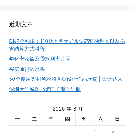
近期文章
DNF冷知识：110版本各大异常状态特效种类以及伤
害结算方式科普
年化率收益及贷款利率计算
买房前贷款准备
50个使用柔和色彩的网页设计作品欣赏 | 设计达人
深圳大学城图书馆电子期刊导航
2026 年 8 月
一
二
三
四
五
六
日
1
2