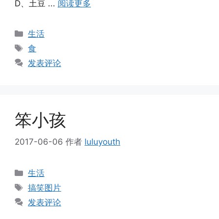
D、土豆 ...
阅读更多
分
生活
类
标
食
签
发表评论
笨小孩
2017-06-06
作者
luluyouth
分
生活
类
标
搞笑图片
签
发表评论