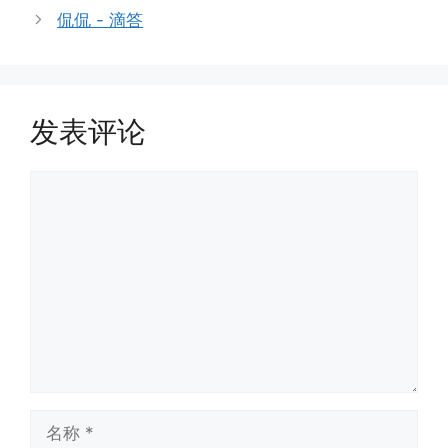
侃侃 - 滴答
发表评论
评
论
名
称