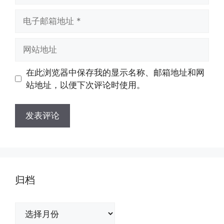
电
子
邮
网
箱
站
地
地
在此浏览器中保存我的显示名称、邮箱地址和网
址
址
站地址，以便下次评论时使用。
归档
归
档