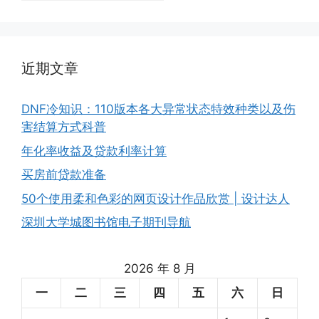
近期文章
DNF冷知识：110版本各大异常状态特效种类以及伤
害结算方式科普
年化率收益及贷款利率计算
买房前贷款准备
50个使用柔和色彩的网页设计作品欣赏 | 设计达人
深圳大学城图书馆电子期刊导航
2026 年 8 月
一
二
三
四
五
六
日