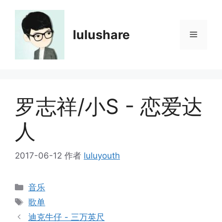
跳
至
内
lulushare
菜
容
单
罗志祥/小S - 恋爱达
人
2017-06-12
作者
luluyouth
分
音乐
类
标
歌单
签
迪克牛仔 - 三万英尺