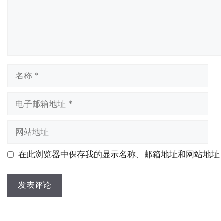
名
称
电
子
邮
网
箱
站
地
地
在此浏览器中保存我的显示名称、邮箱地址和网站地址
址
址