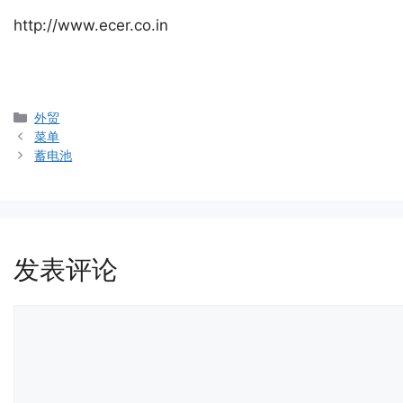
http://www.ecer.co.in
分
外贸
类
菜单
蓄电池
发表评论
评
论