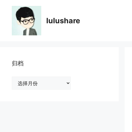
跳
至
内
lulushare
容
归档
归
档