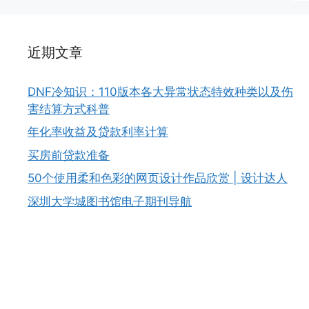
近期文章
DNF冷知识：110版本各大异常状态特效种类以及伤
害结算方式科普
年化率收益及贷款利率计算
买房前贷款准备
50个使用柔和色彩的网页设计作品欣赏 | 设计达人
深圳大学城图书馆电子期刊导航