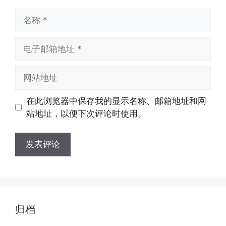
名
称
电
子
邮
网
箱
站
地
地
在此浏览器中保存我的显示名称、邮箱地址和网
址
址
站地址，以便下次评论时使用。
归档