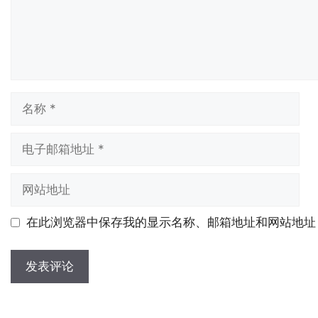
名
称
电
子
邮
网
箱
站
地
地
在此浏览器中保存我的显示名称、邮箱地址和网站地址
址
址