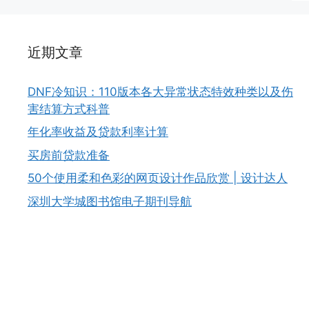
近期文章
DNF冷知识：110版本各大异常状态特效种类以及伤
害结算方式科普
年化率收益及贷款利率计算
买房前贷款准备
50个使用柔和色彩的网页设计作品欣赏 | 设计达人
深圳大学城图书馆电子期刊导航