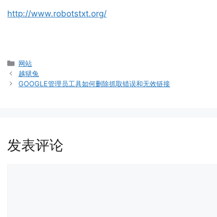
http://www.robotstxt.org/
分
网站
类
越狱兔
GOOGLE管理员工具如何删除抓取错误和无效链接
发表评论
评
论