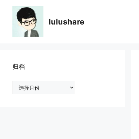
跳
至
内
lulushare
容
归档
归
档