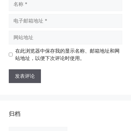
名
称
电
子
邮
网
箱
站
地
地
在此浏览器中保存我的显示名称、邮箱地址和网
址
址
站地址，以便下次评论时使用。
归档
归