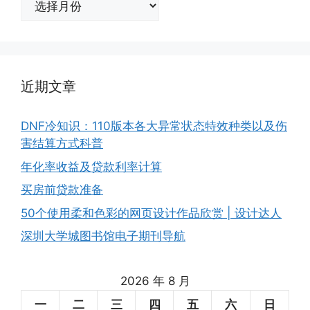
档
近期文章
DNF冷知识：110版本各大异常状态特效种类以及伤
害结算方式科普
年化率收益及贷款利率计算
买房前贷款准备
50个使用柔和色彩的网页设计作品欣赏 | 设计达人
深圳大学城图书馆电子期刊导航
2026 年 8 月
一
二
三
四
五
六
日