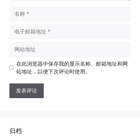
名
称
电
子
邮
网
箱
站
地
地
在此浏览器中保存我的显示名称、邮箱地址和网
址
址
站地址，以便下次评论时使用。
归档