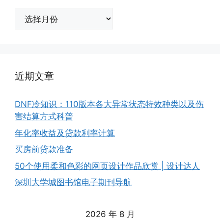
归
档
近期文章
DNF冷知识：110版本各大异常状态特效种类以及伤
害结算方式科普
年化率收益及贷款利率计算
买房前贷款准备
50个使用柔和色彩的网页设计作品欣赏 | 设计达人
深圳大学城图书馆电子期刊导航
2026 年 8 月