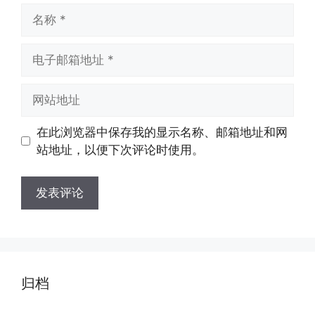
名
称
电
子
邮
网
箱
站
地
地
在此浏览器中保存我的显示名称、邮箱地址和网
址
址
站地址，以便下次评论时使用。
归档