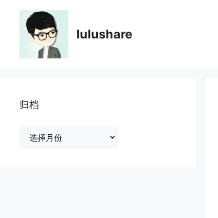
跳
至
内
lulushare
容
归档
归
档