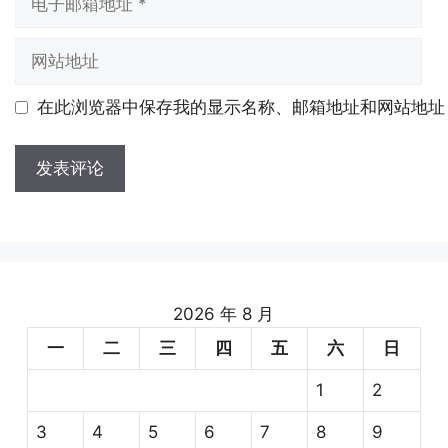
子
邮
网
箱
站
地
地
在此浏览器中保存我的显示名称、邮箱地址和网站地址
址
址
2026 年 8 月
一
二
三
四
五
六
日
1
2
3
4
5
6
7
8
9