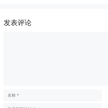
发表评论
评
论
名
称
电