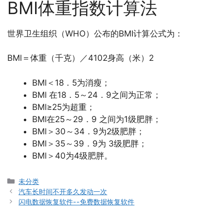
BMI体重指数计算法
世界卫生组织（WHO）公布的BMI计算公式为：
BMl＝体重（千克）／4102身高（米）2
BMl＜18．5为消瘦；
BMl 在18．5～24．9之间为正常；
BMl≥25为超重；
BMl在25～29．9 之间为1级肥胖；
BMl＞30～34．9为2级肥胖；
BMl＞35～39．9为 3级肥胖；
BMl＞40为4级肥胖。
分
未分类
类
汽车长时间不开多久发动一次
闪电数据恢复软件--免费数据恢复软件