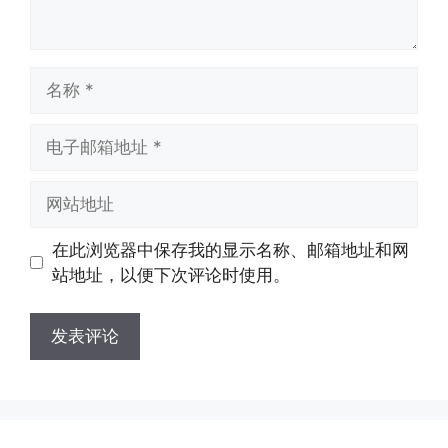
名
称
电
子
邮
网
箱
站
地
地
在此浏览器中保存我的显示名称、邮箱地址和网
址
址
站地址，以便下次评论时使用。