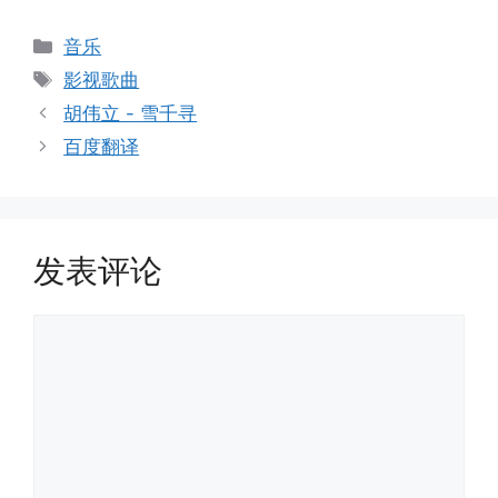
分
音乐
类
标
影视歌曲
签
胡伟立 - 雪千寻
百度翻译
发表评论
评
论