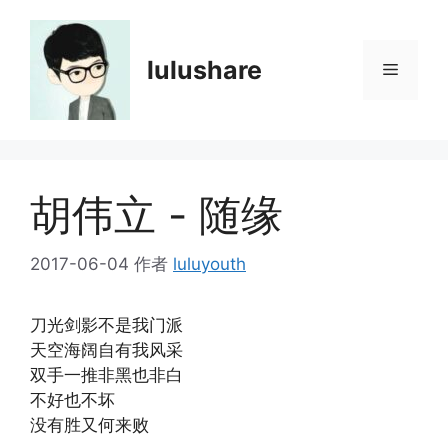
跳
至
内
lulushare
菜
容
单
胡伟立 - 随缘
2017-06-04
作者
luluyouth
刀光剑影不是我门派
天空海阔自有我风采
双手一推非黑也非白
不好也不坏
没有胜又何来败