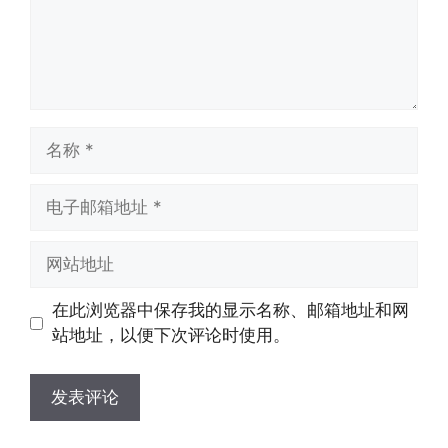
名
称
电
子
邮
网
箱
站
地
地
在此浏览器中保存我的显示名称、邮箱地址和网
址
址
站地址，以便下次评论时使用。