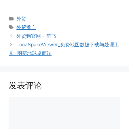
分
外贸
类
标
外贸推广
签
外贸狗官网 - 简书
LocaSpaceViewer_免费地图数据下载与处理工
具 _图新地球桌面端
发表评论
评
论