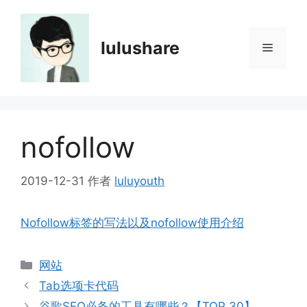
跳
至
内
lulushare
菜
容
单
nofollow
2019-12-31
作者
luluyouth
Nofollow标签的写法以及nofollow使用介绍
分
网站
类
Tab选项卡代码
谷歌SEO必备的工具有哪些？【TOP 30】