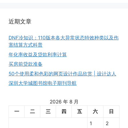
近期文章
DNF冷知识：110版本各大异常状态特效种类以及伤
害结算方式科普
年化率收益及贷款利率计算
买房前贷款准备
50个使用柔和色彩的网页设计作品欣赏 | 设计达人
深圳大学城图书馆电子期刊导航
2026 年 8 月
一
二
三
四
五
六
日
1
2