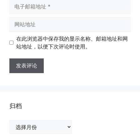
电
子
邮
网
箱
站
地
地
在此浏览器中保存我的显示名称、邮箱地址和网
址
址
站地址，以便下次评论时使用。
归档
归
档