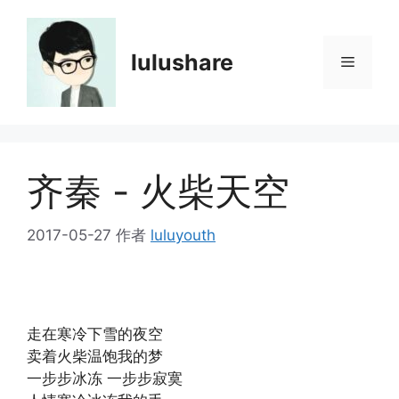
跳
至
内
lulushare
菜
容
单
齐秦 - 火柴天空
2017-05-27
作者
luluyouth
走在寒冷下雪的夜空
卖着火柴温饱我的梦
一步步冰冻 一步步寂寞