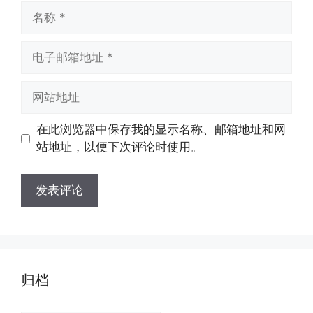
名
称
电
子
邮
网
箱
站
地
地
在此浏览器中保存我的显示名称、邮箱地址和网
址
址
站地址，以便下次评论时使用。
归档