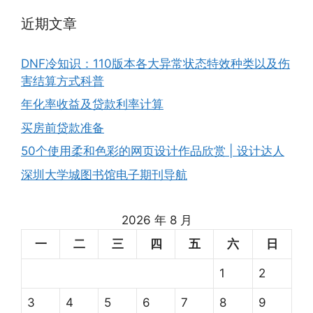
近期文章
DNF冷知识：110版本各大异常状态特效种类以及伤
害结算方式科普
年化率收益及贷款利率计算
买房前贷款准备
50个使用柔和色彩的网页设计作品欣赏 | 设计达人
深圳大学城图书馆电子期刊导航
2026 年 8 月
一
二
三
四
五
六
日
1
2
3
4
5
6
7
8
9