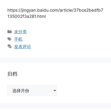
https://jingyan.baidu.com/article/37bce2bedfb7
135002f3a281.html
分
未分类
类
标
手机
签
发表评论
归档
归
档