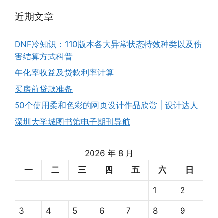
近期文章
DNF冷知识：110版本各大异常状态特效种类以及伤
害结算方式科普
年化率收益及贷款利率计算
买房前贷款准备
50个使用柔和色彩的网页设计作品欣赏 | 设计达人
深圳大学城图书馆电子期刊导航
2026 年 8 月
一
二
三
四
五
六
日
1
2
3
4
5
6
7
8
9