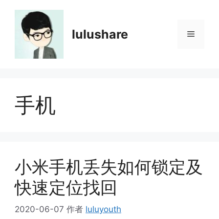
跳
至
内
lulushare
菜
容
单
手机
小米手机丢失如何锁定及
快速定位找回
2020-06-07
作者
luluyouth