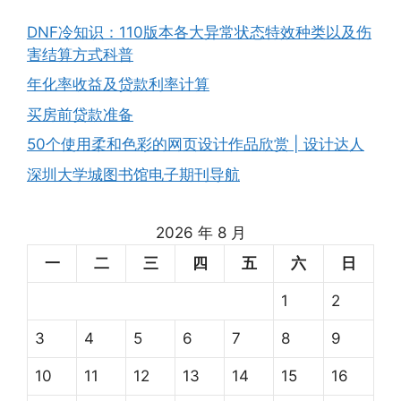
DNF冷知识：110版本各大异常状态特效种类以及伤
害结算方式科普
年化率收益及贷款利率计算
买房前贷款准备
50个使用柔和色彩的网页设计作品欣赏 | 设计达人
深圳大学城图书馆电子期刊导航
2026 年 8 月
一
二
三
四
五
六
日
1
2
3
4
5
6
7
8
9
10
11
12
13
14
15
16