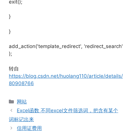
exit();
}
}
add_action('template_redirect', 'redirect_search'
);
转自
https://blog.csdn.net/huolang110/article/details/
80908766
分
网站
类
Excel函数 不同excel文件筛选词，把含有某个
词标记出来
信用证费用