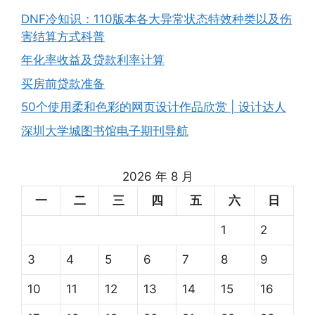
DNF冷知识：110版本各大异常状态特效种类以及伤
害结算方式科普
年化率收益及贷款利率计算
买房前贷款准备
50个使用柔和色彩的网页设计作品欣赏 | 设计达人
深圳大学城图书馆电子期刊导航
2026 年 8 月
一
二
三
四
五
六
日
1
2
3
4
5
6
7
8
9
10
11
12
13
14
15
16