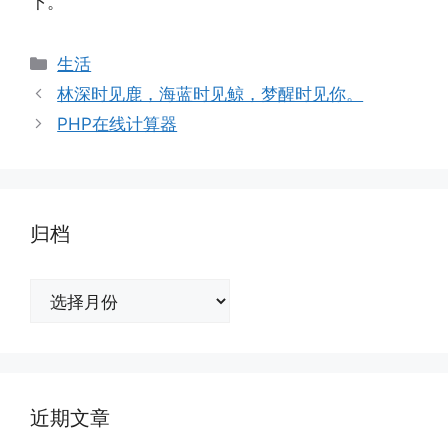
下。
分
生活
类
林深时见鹿，海蓝时见鲸，梦醒时见你。
PHP在线计算器
归档
归
档
近期文章