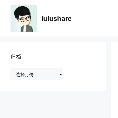
跳
至
内
lulushare
容
归档
归
档