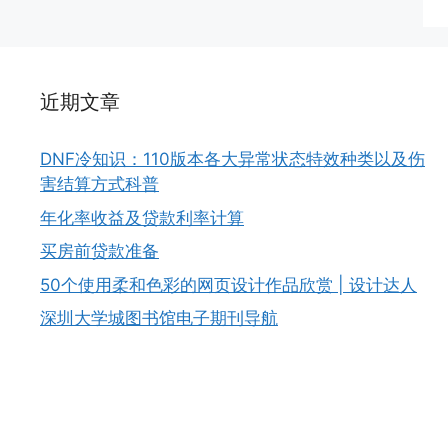
近期文章
DNF冷知识：110版本各大异常状态特效种类以及伤
害结算方式科普
年化率收益及贷款利率计算
买房前贷款准备
50个使用柔和色彩的网页设计作品欣赏 | 设计达人
深圳大学城图书馆电子期刊导航