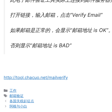
打开链接，输入邮箱，点击“Verify Email”
如果邮箱是正常的，会显示“邮箱地址 is OK”
否则显示“邮箱地址 is BAD”
http://tool.chacuo.net/mailverify
分
工作
类
标
邮箱验证
签
各国关税起征点
阿根与小白