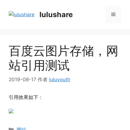
跳
至
lulushare
菜
内
容
单
百度云图片存储，网
站引用测试
2019-08-17
作者
luluyouth
引用效果如下：
分
网站