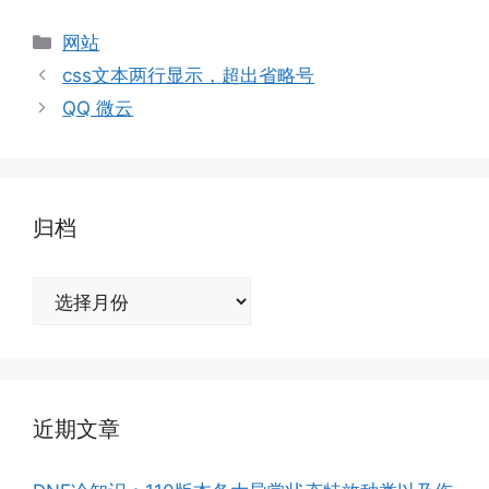
分
网站
类
css文本两行显示，超出省略号
QQ 微云
归档
归
档
近期文章