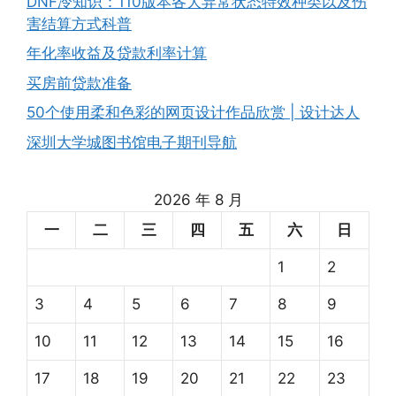
DNF冷知识：110版本各大异常状态特效种类以及伤
害结算方式科普
年化率收益及贷款利率计算
买房前贷款准备
50个使用柔和色彩的网页设计作品欣赏 | 设计达人
深圳大学城图书馆电子期刊导航
2026 年 8 月
一
二
三
四
五
六
日
1
2
3
4
5
6
7
8
9
10
11
12
13
14
15
16
17
18
19
20
21
22
23