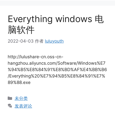
Everything windows 电
脑软件
2022-04-03
作者
luluyouth
http://lulushare-cn.oss-cn-
hangzhou.aliyuncs.com/Software/Windows%E7
%94%B5%E8%84%91%E8%BD%AF%E4%BB%B6
/Everything%20%E7%94%B5%E8%84%91%E7%
89%88.exe
分
未分类
类
发表评论