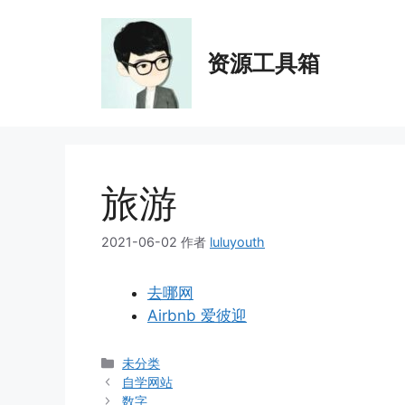
跳
至
内
资源工具箱
容
旅游
2021-06-02
作者
luluyouth
去哪网
Airbnb 爱彼迎
分
未分类
类
自学网站
数字