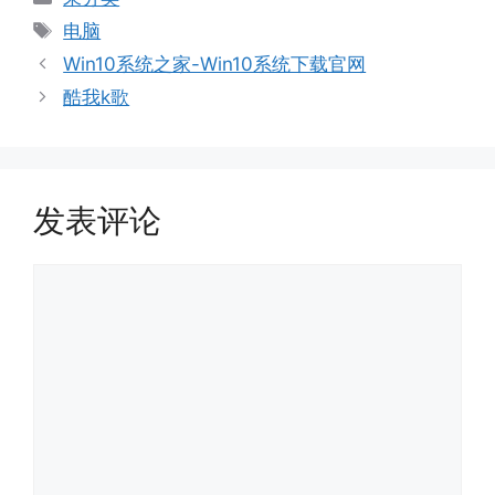
类
标
电脑
签
Win10系统之家-Win10系统下载官网
酷我k歌
发表评论
评
论