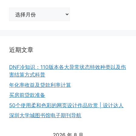
归
档
近期文章
DNF冷知识：110版本各大异常状态特效种类以及伤
害结算方式科普
年化率收益及贷款利率计算
买房前贷款准备
50个使用柔和色彩的网页设计作品欣赏 | 设计达人
深圳大学城图书馆电子期刊导航
2026 年 8 月