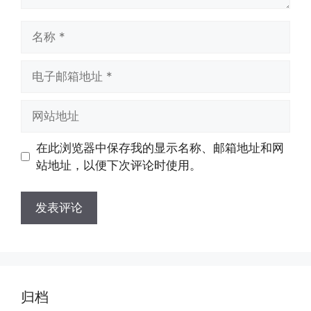
名
称
电
子
邮
网
箱
站
地
地
在此浏览器中保存我的显示名称、邮箱地址和网
址
址
站地址，以便下次评论时使用。
归档