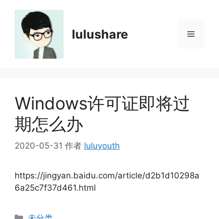
跳
至
内
lulushare
菜
容
单
Windows许可证即将过
期怎么办
2020-05-31
作者
luluyouth
https://jingyan.baidu.com/article/d2b1d10298a
6a25c7f37d461.html
分
未分类