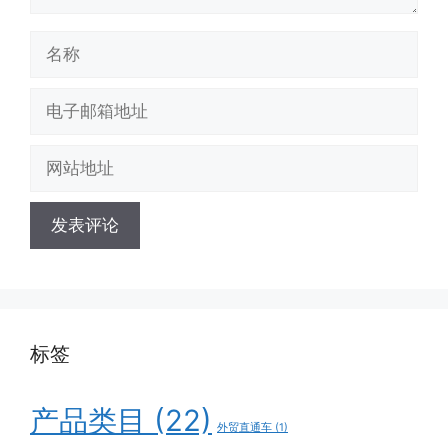
名
称
电
子
邮
网
箱
站
地
地
址
址
标签
产品类目
(22)
外贸直通车
(1)