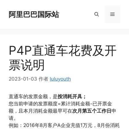
跳
至
阿里巴巴国际站
菜
内
容
单
P4P直通车花费及开
票说明
2023-01-03
作者
luluyouth
直通车的发票金额，是
按消耗开具；
您当前申请的发票额度=累计消耗金额-已开票金
额，且本月消耗金额最早可在
次月第五个工作日
申
请。
例如：2016年8月客户A企业充值1万元，8月份消耗